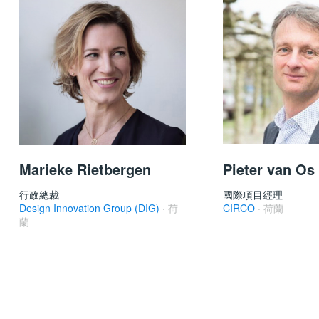
Marieke Rietbergen
Pieter van Os
行政總裁
國際項目經理
Design Innovation Group (DIG)
· 荷
CIRCO
· 荷蘭
蘭